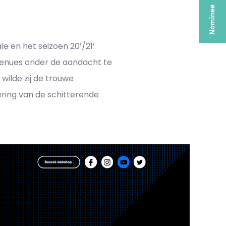
e en het seizoen 20’/21’
tenues onder de aandacht te
ilde zij de trouwe
ring van de schitterende