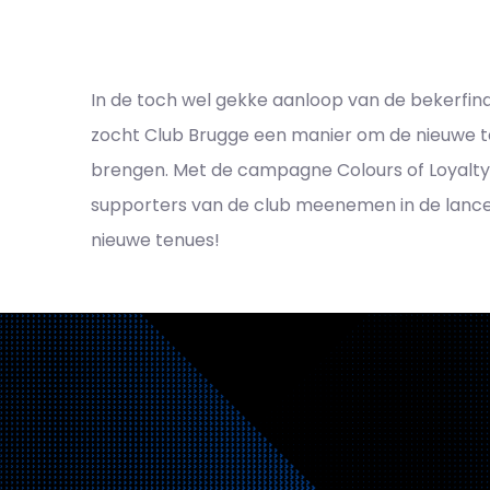
In de toch wel gekke aanloop van de bekerfinal
zocht Club Brugge een manier om de nieuwe 
brengen. Met de campagne Colours of Loyalty w
supporters van de club meenemen in de lance
nieuwe tenues!