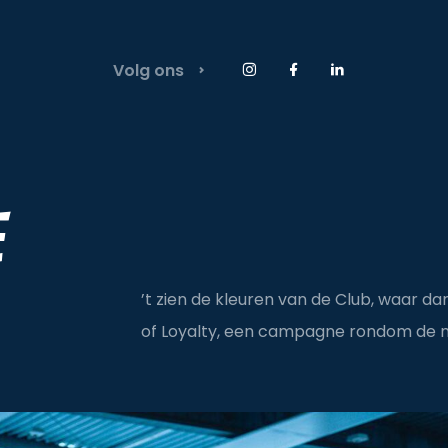
Volg ons
Instagram Anyday
Facebook Anyday
LinkedIn Anyday
e
’t zien de kleuren van de Club, waar d
of Loyalty, een campagne rondom de n