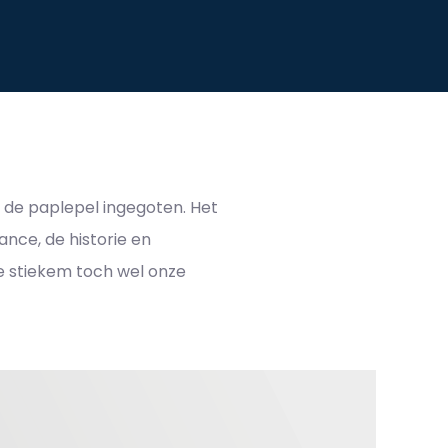
et de paplepel ingegoten. Het
nce, de historie en
gge stiekem toch wel onze