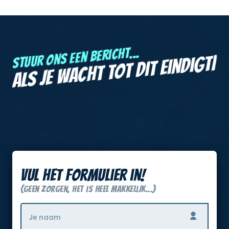
Stuur ons een bericht...
|
Als je wacht tot dit eindigt
Vul het formulier in!
(Geen zorgen, het is heel makkelijk...)