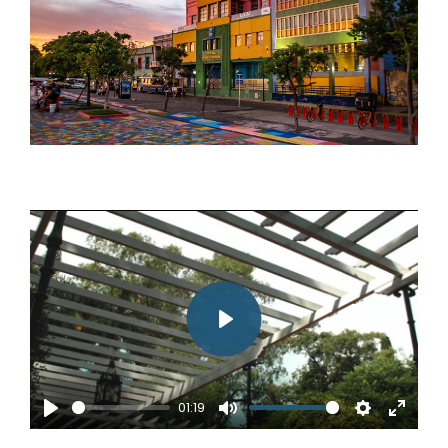
Play
01:19
Play
Mute
Settings
Enter