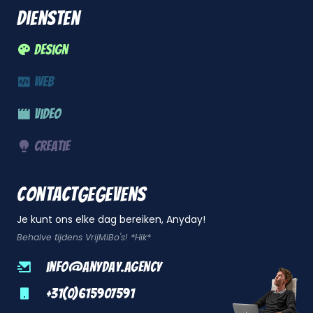
Diensten
Design
Web
Video
Creatie
Contactgegevens
Je kunt ons elke dag bereiken, Anyday!
Behalve tijdens VrijMiBo's! *Hik*
info@anyday.agency
+31(0)615907591