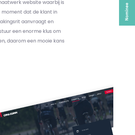
maatwerk website waarbij is
t moment dat de klant in
kingsrit aanvraagt en
 bestuur een enorme klus om
uden, daarom een mooie kans