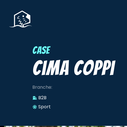
Home Anyday
Case
Cima Coppi
Branche:
B2B
Sport