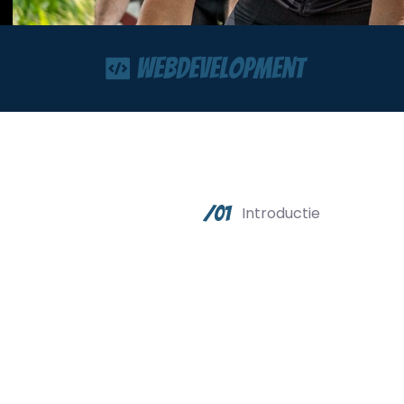
Webdevelopment
/01
Introductie